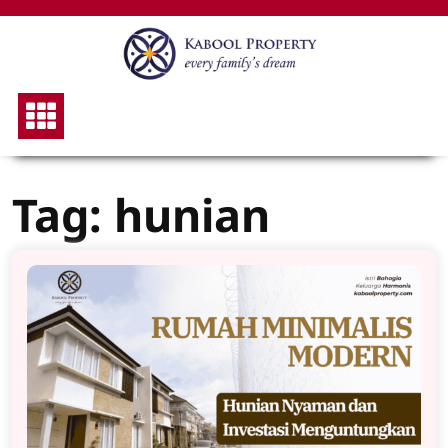
Skip
to
content
Tag:
hunian